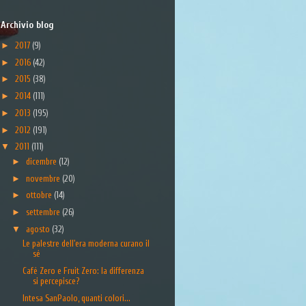
Archivio blog
►
2017
(9)
►
2016
(42)
►
2015
(38)
►
2014
(111)
►
2013
(195)
►
2012
(191)
▼
2011
(111)
►
dicembre
(12)
►
novembre
(20)
►
ottobre
(14)
►
settembre
(26)
▼
agosto
(32)
Le palestre dell'era moderna curano il
sé
Café Zero e Fruit Zero: la differenza
si percepisce?
Intesa SanPaolo, quanti colori...