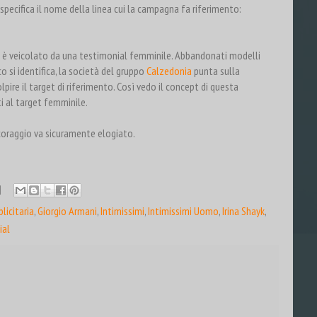
 specifica il nome della linea cui la campagna fa riferimento:
 è veicolato da una testimonial femminile. Abbandonati modelli
o si identifica, la società del gruppo
Calzedonia
punta sulla
lpire il target di riferimento. Così vedo il concept di questa
i al target femminile.
l coraggio va sicuramente elogiato.
icitaria
,
Giorgio Armani
,
Intimissimi
,
Intimissimi Uomo
,
Irina Shayk
,
ial