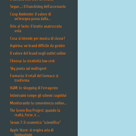
Segue...: il franchising dell'accessorio
Coop Ambiente: il valore di
un'insegna passa dalla...
Orio al Serio: il brutto anatroccolo
vola
Cosa si intende per musica di classe?
Aspirina: un brand difficile da gestire
Il valore del brand negli outlet online
Choosa: la creatività low cost
Sky punta sul multisport
Farmacia: il retail del farmaco si
trasforma
H&M: lo shopping di Ferragosto
Intimissimi rompe gli schemi cognitivi
Monitorando la convenienza online...
The Green Box Project: quando la
realtà, forse, è ...
Serum 7: il cosmetico "scientifico"
Apple Store: si respira aria di
formazione