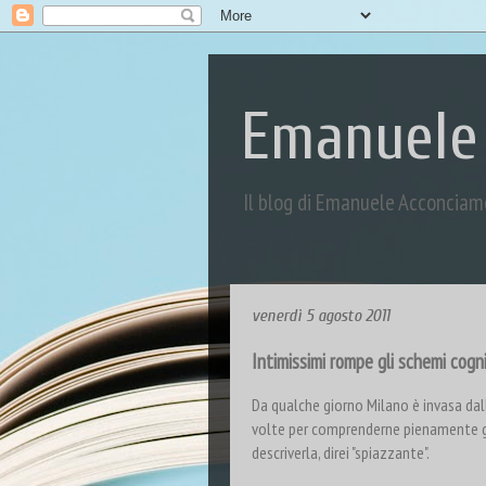
Emanuele
Il blog di Emanuele Acconciam
venerdì 5 agosto 2011
Intimissimi rompe gli schemi cogni
Da qualche giorno Milano è invasa da
volte per comprenderne pienamente gli
descriverla, direi "spiazzante".