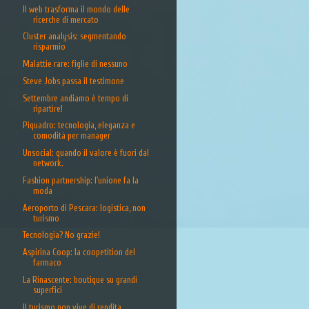
Il web trasforma il mondo delle
ricerche di mercato
Cluster analysis: segmentando
risparmio
Malattie rare: figlie di nessuno
Steve Jobs passa il testimone
Settembre andiamo è tempo di
ripartire!
Piquadro: tecnologia, eleganza e
comodità per manager
Unsocial: quando il valore è fuori dal
network.
Fashion partnership: l'unione fa la
moda
Aeroporto di Pescara: logistica, non
turismo
Tecnologia? No grazie!
Aspirina Coop: la coopetition del
farmaco
La Rinascente: boutique su grandi
superfici
Il turismo non vive di rendita