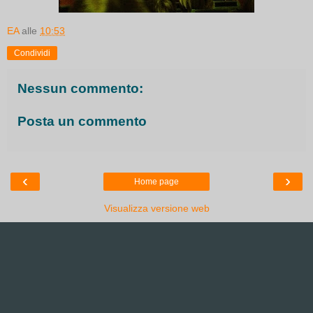
EA
alle
10:53
Condividi
Nessun commento:
Posta un commento
‹
›
Home page
Visualizza versione web