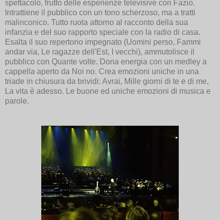
spettacolo, frutto delle esperienze televisive con Fazio.
Intrattiene il pubblico con un tono scherzoso, ma a tratti
malinconico. Tutto ruota attorno al racconto della sua
infanzia e del suo rapporto speciale con la radio di casa.
Esalta il suo repertorio impegnato (Uomini perso, Fammi
andar via, Le ragazze dell'Est, I vecchi), ammutolisce il
pubblico con Quante volte. Dona energia con un medley a
cappella aperto da Noi no. Crea emozioni uniche in una
triade in chiusura da brividi: Avrai, Mille giorni di te e di me,
La vita è adesso. Le buone ed uniche emozioni di musica e
parole.