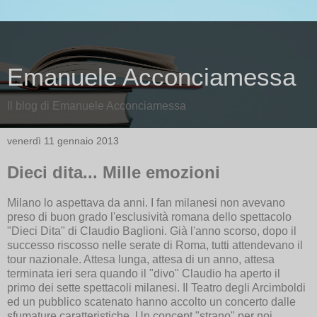
Emanuele Acconciamessa
Il blog di Emanuele Acconciamessa
venerdì 11 gennaio 2013
Dieci dita... Mille emozioni
Milano lo aspettava da anni. I fan milanesi non avevano
preso di buon grado l'esclusività romana dello spettacolo
"Dieci Dita" di Claudio Baglioni. Già l'anno scorso, dopo il
successo riscosso nelle serate di Roma, tutti attendevano il
tour nazionale. Attesa lunga, attesa di un anno, attesa
terminata ieri sera quando il "divo" Claudio ha aperto il
primo dei sette spettacoli milanesi. Il Teatro degli Arcimboldi
ed un pubblico scatenato hanno accolto un concerto dalle
sfumature caratteristiche. Un concept "strano" per noi