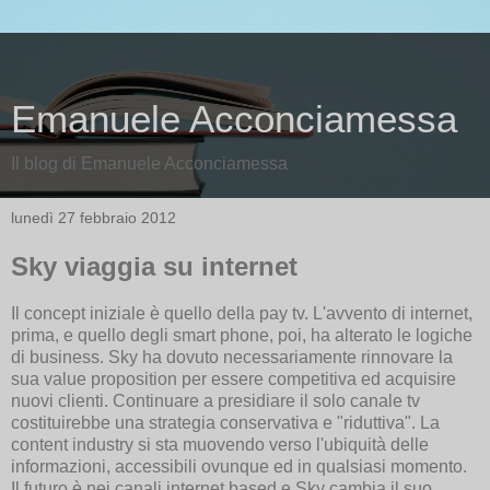
Emanuele Acconciamessa
Il blog di Emanuele Acconciamessa
lunedì 27 febbraio 2012
Sky viaggia su internet
Il concept iniziale è quello della pay tv. L'avvento di internet,
prima, e quello degli smart phone, poi, ha alterato le logiche
di business. Sky ha dovuto necessariamente rinnovare la
sua value proposition per essere competitiva ed acquisire
nuovi clienti. Continuare a presidiare il solo canale tv
costituirebbe una strategia conservativa e "riduttiva". La
content industry si sta muovendo verso l'ubiquità delle
informazioni, accessibili ovunque ed in qualsiasi momento.
Il futuro è nei canali internet based e Sky cambia il suo