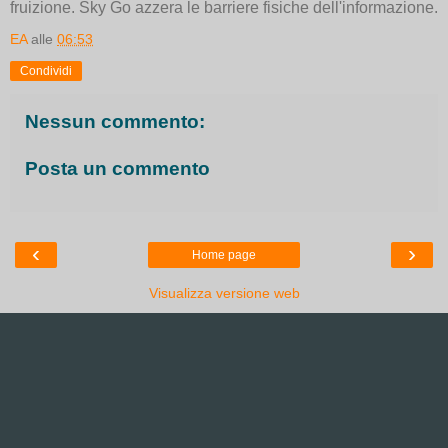
fruizione. Sky Go azzera le barriere fisiche dell'informazione.
EA
alle
06:53
Condividi
Nessun commento:
Posta un commento
‹
›
Home page
Visualizza versione web