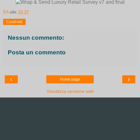
EA
alle
10:37
Condividi
Nessun commento:
Posta un commento
‹
›
Home page
Visualizza versione web