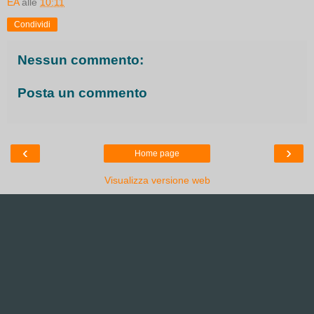
EA
alle
10:11
Condividi
Nessun commento:
Posta un commento
‹
›
Home page
Visualizza versione web