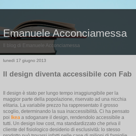
Emanuele Acconciamessa
Il blog di Emanuele Acconciamessa
lunedì 17 giugno 2013
Il design diventa accessibile con Fab
Il design è stato per lungo tempo irraggiungibile per la
maggior parte della popolazione, riservato ad una nicchia
elitaria. La variabile prezzo ha rappresentato il grosso
scoglio, determinando la sua inaccessibilità. Ci ha pensato
poi
Ikea
a sdoganare il design, rendendolo accessibile a
tutti. Un design low cost, ma standardizzato che priva il
cliente del fisiologico desiderio di esclusività: lo stesso
prodotto può trovarsi infatti nelle case di milioni di famiglie.