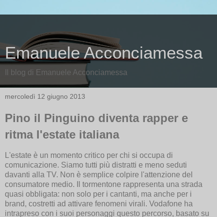
Emanuele Acconciamessa
Il blog di Emanuele Acconciamessa
mercoledì 12 giugno 2013
Pino il Pinguino diventa rapper e
ritma l'estate italiana
L'estate è un momento critico per chi si occupa di
comunicazione. Siamo tutti più distratti e meno seduti
davanti alla TV. Non è semplice colpire l'attenzione del
consumatore medio. Il tormentone rappresenta una strada
quasi obbligata: non solo per i cantanti, ma anche per i
brand, costretti ad attivare fenomeni virali. Vodafone ha
intrapreso
con i suoi personaggi
questo percorso, basato su