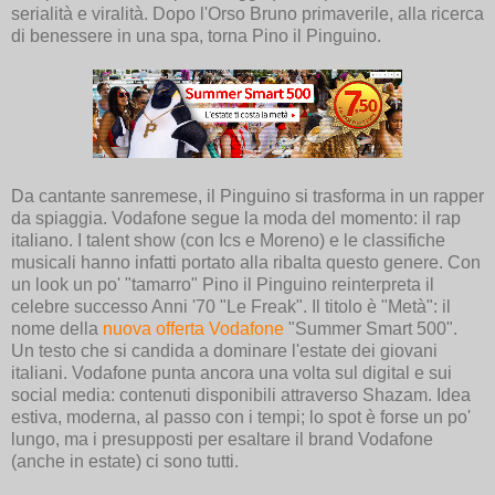
serialità e viralità. Dopo l'Orso Bruno primaverile, alla ricerca
di benessere in una spa, torna Pino il Pinguino.
Da cantante sanremese, il Pinguino si trasforma in un rapper
da spiaggia. Vodafone segue la moda del momento: il rap
italiano. I talent show (con Ics e Moreno) e le classifiche
musicali hanno infatti portato alla ribalta questo genere. Con
un look un po' "tamarro" Pino il Pinguino reinterpreta il
celebre successo Anni '70 "
Le Freak". Il titolo è "Metà": il
nome della
nuova offerta Vodafone
"Summer Smart 500".
Un testo che si candida a dominare l'estate dei giovani
italiani. Vodafone punta ancora una volta sul digital e sui
social media: contenuti disponibili attraverso Shazam. Idea
estiva, moderna, al passo con i tempi; lo spot è forse un po'
lungo, ma i presupposti per esaltare il brand Vodafone
(anche in estate) ci sono tutti.