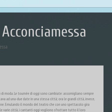
 Acconciamessa
essa
iù di moda. Le tournée di oggi sono cambiate: assomigliano sempre
itava ad una-due date in una stessa città; ora le grandi città, invece,
ane. Emulando il mondo del teatro che con uno spettacolo gira
e varie città, i cantanti oggi vogliono sfruttare tutto il loro