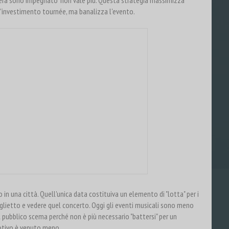
sera sono impegnato" non vale più. Questa strategia massimizza
l'investimento tournée, ma banalizza l'evento.
in una città. Quell'unica data costituiva un elemento di "lotta" per i
biglietto e vedere quel concerto. Oggi gli eventi musicali sono meno
l pubblico scema perché non è più necessario "battersi" per un
otivo è venuto meno.