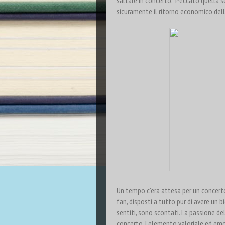
saltare in concerto. "Peccato quella 
sicuramente il ritorno economico del
Un tempo c'era attesa per un concerto 
fan, disposti a tutto pur di avere un 
sentiti, sono scontati. La passione de
concerto. L'elemento valoriale ed em