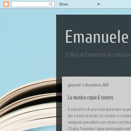
Emanuele
Il blog di Emanuele Acconciam
giovedì 1 dicembre 2011
La musica copia il teatro
Il concerto di una sola data non va p
più a tour teatrali. Un tempo ci si lim
vengono presidiate per intere settim
l'Italia, facendo tappe prolungate nell