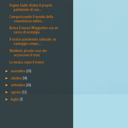
Pagine Gialle sfrutta il proprio
patrimonio di con...
Categorizzando il mondo della
convenienza online...
Arriva il nuovo Maggiolino con un
carico di nostalgia
Il nostro patrimonio culturale: un
vantaggio compe...
Vitaldent: piccole cose che
accrescono il trust
La musica copia il teatro
►
novembre
(20)
►
ottobre
(14)
►
settembre
(26)
►
agosto
(32)
►
luglio
(7)