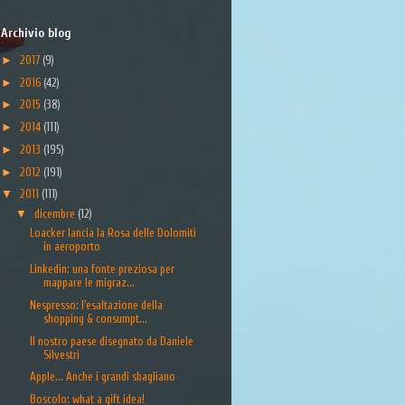
Archivio blog
►
2017
(9)
►
2016
(42)
►
2015
(38)
►
2014
(111)
►
2013
(195)
►
2012
(191)
▼
2011
(111)
▼
dicembre
(12)
Loacker lancia la Rosa delle Dolomiti
in aeroporto
Linkedin: una fonte preziosa per
mappare le migraz...
Nespresso: l'esaltazione della
shopping & consumpt...
Il nostro paese disegnato da Daniele
Silvestri
Apple... Anche i grandi sbagliano
Boscolo: what a gift idea!