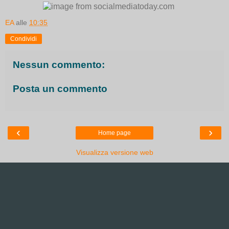
EA
alle
10:35
Condividi
Nessun commento:
Posta un commento
‹
›
Home page
Visualizza versione web