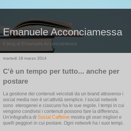
Emanuele Acconciamessa
Il blog di Emanuele Acconciamessa
martedì 18 marzo 2014
C'è un tempo per tutto... anche per
postare
La gestione dei contenuti veicolati da un brand attraverso i
social media non è un'attività semplice. I social network
sono eterogenei e ciascuno ha le sue regole. I tempi in cui
vengono condivisi i contenuti possono fare la differenza.
Un'infografica di
Social Caffeine
mostra gli orari migliori e
quelli peggiori in cui postare. Ogni network ha i suoi tempi.