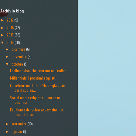
Archivio blog
►
2017
(9)
►
2016
(42)
►
2015
(38)
▼
2014
(111)
►
dicembre
(6)
►
novembre
(9)
▼
ottobre
(5)
Le dimensioni che contano nell'online
Millennials: i prossimi acquisti
Carrefour: un Harlem Shake già visto
per il suo an...
Social media etiquette... anche nel
business
L'audience del video advertising: un
mix di fattor...
►
settembre
(10)
►
agosto
(1)