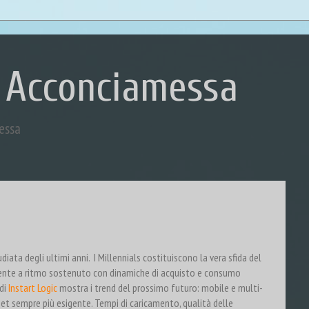
 Acconciamessa
essa
ata degli ultimi anni. I Millennials costituiscono la vera sfida del
nte a ritmo sostenuto con dinamiche di acquisto e consumo
 di
Instart Logic
mostra i trend del prossimo futuro: mobile e multi-
get sempre più esigente. Tempi di caricamento, qualità delle