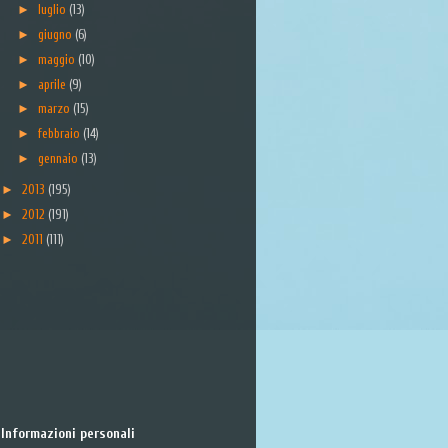
►
luglio
(13)
►
giugno
(6)
►
maggio
(10)
►
aprile
(9)
►
marzo
(15)
►
febbraio
(14)
►
gennaio
(13)
►
2013
(195)
►
2012
(191)
►
2011
(111)
Informazioni personali