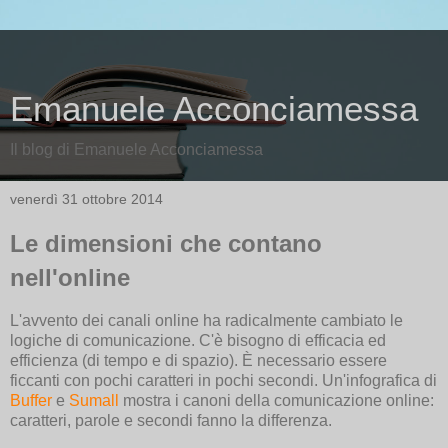
Emanuele Acconciamessa
Il blog di Emanuele Acconciamessa
venerdì 31 ottobre 2014
Le dimensioni che contano
nell'online
L'avvento dei canali online ha radicalmente cambiato le
logiche
di comunicazione. C'è bisogno di efficacia ed
efficienza (di tempo e di spazio). È necessario essere
ficcanti con pochi caratteri in pochi secondi. Un'infografica di
Buffer
e
Sumall
mostra i canoni della comunicazione online:
caratteri, parole e secondi fanno la differenza.