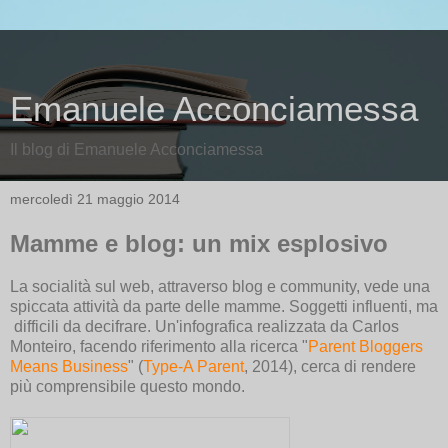
Emanuele Acconciamessa
Il blog di Emanuele Acconciamessa
mercoledì 21 maggio 2014
Mamme e blog: un mix esplosivo
La socialità sul web, attraverso blog e community, vede una
spiccata attività da parte delle mamme. Soggetti influenti, ma
difficili da decifrare. Un'infografica realizzata da Carlos
Monteiro, facendo riferimento alla ricerca "
Parent Bloggers
Means Business
" (
Type-A Parent
, 2014), cerca di rendere
più comprensibile questo mondo.