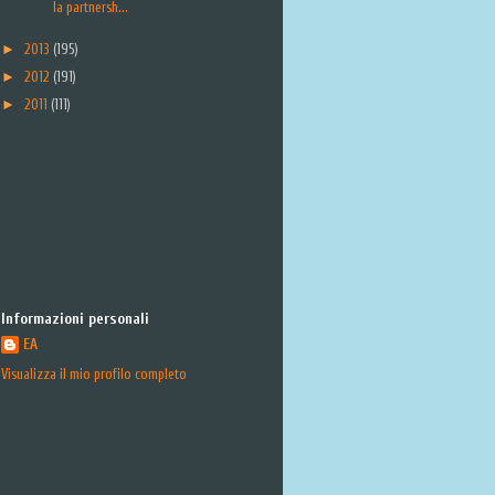
la partnersh...
►
2013
(195)
►
2012
(191)
►
2011
(111)
Informazioni personali
EA
Visualizza il mio profilo completo