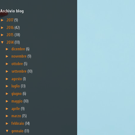
Archivio blog
►
2017
(9)
►
2016
(42)
►
2015
(38)
▼
2014
(111)
►
dicembre
(6)
►
novembre
(9)
►
ottobre
(5)
►
settembre
(10)
►
agosto
(1)
►
luglio
(13)
►
giugno
(6)
►
maggio
(10)
►
aprile
(9)
►
marzo
(15)
►
febbraio
(14)
▼
gennaio
(13)