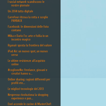
I social network scandiscono le
nostre giornate
Un 2014 tutto digitale
Carrefour ritrova la rotta e sceglie
PAYBACK
Facebook: le dimensioni delle foto
contano
Mika e Dario Fo: arte e follia in un
incontro magico
Ryanair sposta la frontiera del valore
iPad Air: un nuovo spot, un nuovo
verso
Le ultime resistenze all'acquisto
online
#coglioneNo: freelance, giovani e
creativi hanno u...
Online sharing: ragioni differenti per
profili ete...
Le migliori tecnologie del 2013
Nespresso rivoluziona la shopping
experience e pun...
Enel accende le cucine di MasterChef: