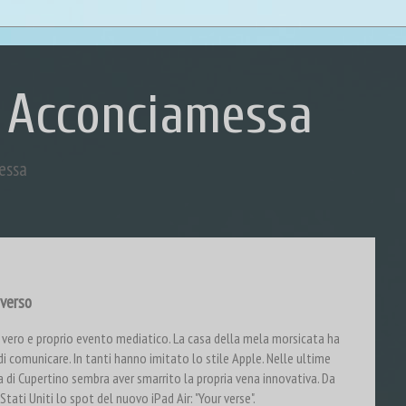
 Acconciamessa
essa
 verso
 vero e proprio evento mediatico. La casa della mela morsicata ha
comunicare. In tanti hanno imitato lo stile Apple. Nelle ultime
da di Cupertino sembra aver smarrito la propria vena innovativa. Da
tati Uniti lo spot del nuovo iPad Air: "Your verse".